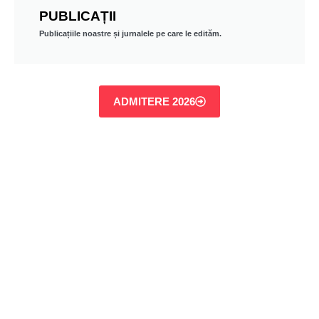
PUBLICAȚII
Publicațiile noastre și jurnalele pe care le edităm.
ADMITERE 2026
Orare
licență și
master